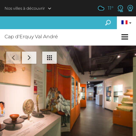
Aller au contenu principal
11
°
Nos villes à découvrir
Cap d'Erquy Val André