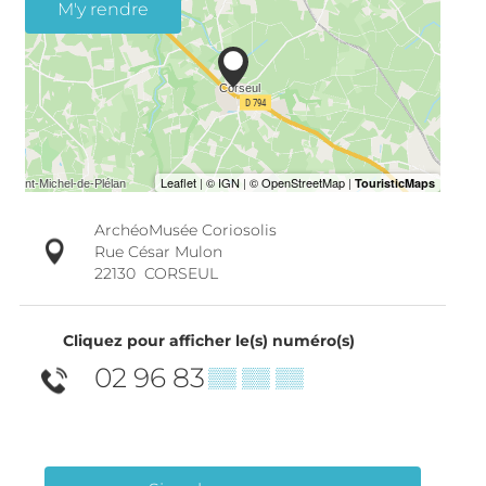
M'y rendre
ArchéoMusée Coriosolis
Rue César Mulon
22130
CORSEUL
Cliquez pour afficher le(s) numéro(s)
02 96 83
▒▒ ▒▒ ▒▒