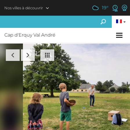
Aller au contenu principal
19
°
Nos villes à découvrir
Cap d'Erquy Val André