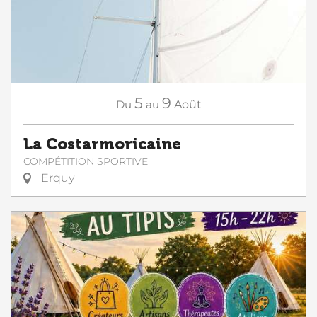
5
9
Du
au
Août
La Costarmoricaine
COMPÉTITION SPORTIVE
Erquy