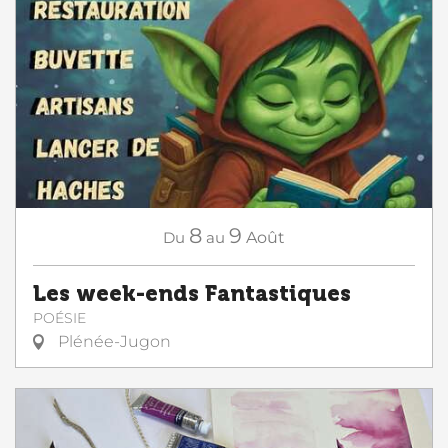
8
9
Du
au
Août
Les week-ends Fantastiques
POÉSIE
Plénée-Jugon