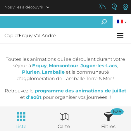
Aller au contenu principal
Nos villes à découvrir
Cap d'Erquy Val André
Toutes les animations qui se déroulent durant votre
séjour à
Erquy
,
Moncontour
,
Jugon-les-Lacs
,
Plurien
,
Lamballe
et la communauté
d'agglomération de Lamballe Terre & Mer !
Retrouvez le
programme des animations de juillet
et
d'août
pour organiser vos journées !!
626
Liste
Carte
Filtres