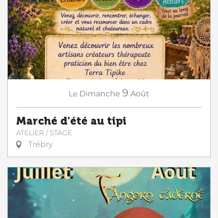
9
Le
Dimanche
Août
Marché d'été au tipi
ATELIER / STAGE
Trébry