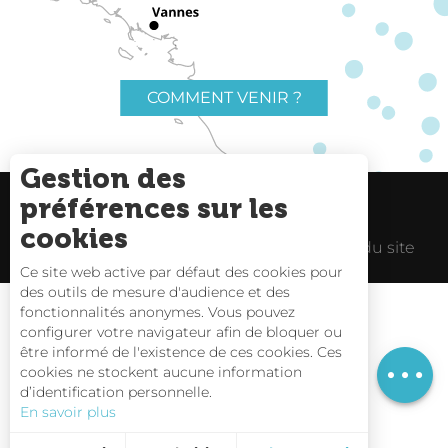
COMMENT VENIR ?
Gestion des
préférences sur les
Charte du voyageur
Liens utiles
cookies
Espace Pro
Mentions Légales
Plan du site
Ce site web active par défaut des cookies pour
des outils de mesure d'audience et des
fonctionnalités anonymes. Vous pouvez
configurer votre navigateur afin de bloquer ou
être informé de l'existence de ces cookies. Ces
Description
Carte interactive
cookies ne stockent aucune information
d’identification personnelle.
Nous contacter
En savoir plus