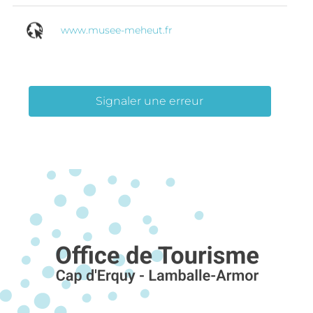
www.musee-meheut.fr
Signaler une erreur