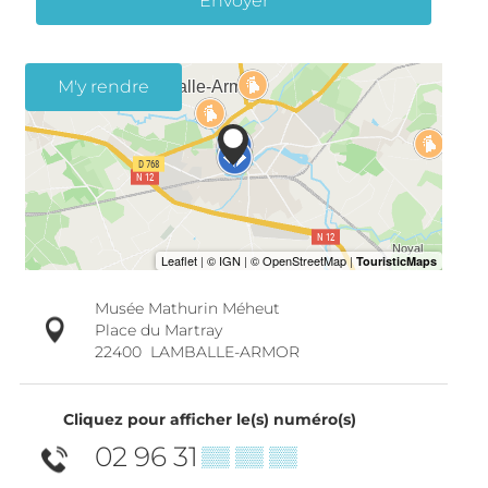
Envoyer
M'y rendre
Musée Mathurin Méheut
Place du Martray
22400
LAMBALLE-ARMOR
Cliquez pour afficher le(s) numéro(s)
02 96 31
▒▒ ▒▒ ▒▒