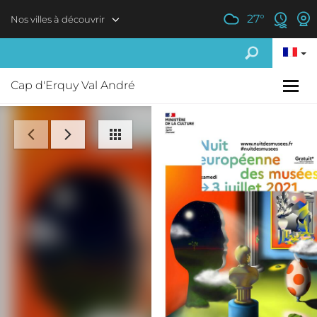
Aller au contenu principal
27
°
Nos villes à découvrir
Cap d'Erquy Val André