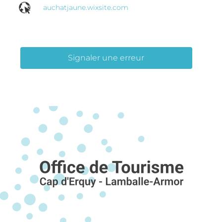
auchatjaune.wixsite.com
Signaler une erreur