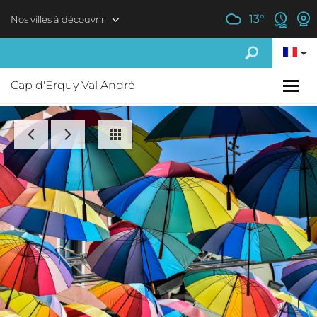
Aller au contenu principal
13
°
Nos villes à découvrir
Cap d'Erquy Val André