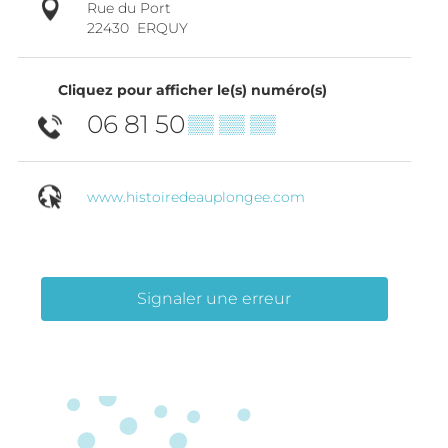
Rue du Port
22430
ERQUY
Cliquez pour afficher le(s) numéro(s)
06 81 50
▒▒ ▒▒ ▒▒
www.histoiredeauplongee.com
Signaler une erreur