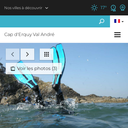
Aller au contenu principal
17
°
Nos villes à découvrir
Cap d'Erquy Val André
Voir les photos (3)