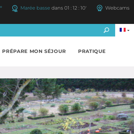
°
Marée basse
dans
01
:
12
:
09'
Webcams
E PRÉPARE MON SÉJOUR
PRATIQUE