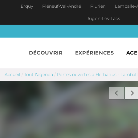
Aller au contenu principal
Erquy
Pléneuf-Val-André
Plurien
Lamballe-
Jugon-Les-Lacs
DÉCOUVRIR
EXPÉRIENCES
AG
Accueil
/
Tout l'agenda
/
Portes ouvertes à Herbarius - Lambal