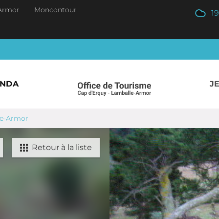
Armor
Moncontour
19
ENDA
J
le-Armor
Retour à la liste