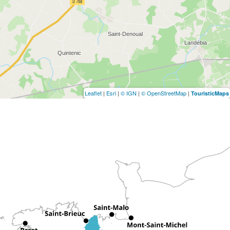
Leaflet
|
Esri
|
© IGN
|
© OpenStreetMap
|
TouristicMaps