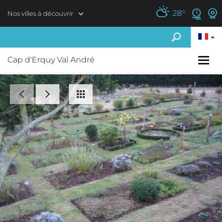
Aller au contenu principal
28
°
Nos villes à découvrir
Cap d'Erquy Val André