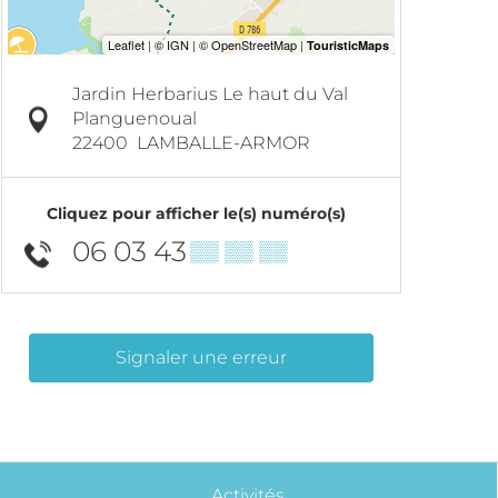
Jardin Herbarius Le haut du Val
Planguenoual
22400
LAMBALLE-ARMOR
Cliquez pour afficher le(s) numéro(s)
06 03 43
▒▒ ▒▒ ▒▒
Signaler une erreur
Activités