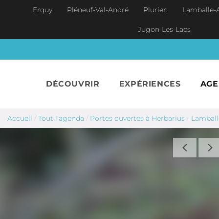
Aller au contenu principal
Erquy
Pléneuf-Val-André
Plurien
Lamballe-
Jugon-Les-Lacs
DÉCOUVRIR
EXPÉRIENCES
AG
Accueil
/
Tout l'agenda
/
Portes ouvertes à Herbarius - Lambal