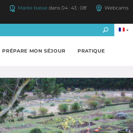
Marée basse
dans
04
:
43
:
08'
Webcams
E PRÉPARE MON SÉJOUR
PRATIQUE