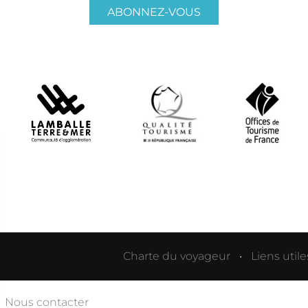
ABONNEZ-VOUS
Charte du voyageur
Liens utile
Nous contacter