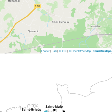
Leaflet
|
Esri
|
© IGN
|
© OpenStreetMap
|
TouristicMaps