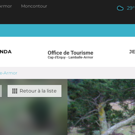
Armor
Moncontour
29
°
ENDA
J
le-Armor
Retour à la liste