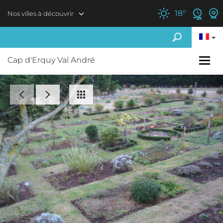
Aller au contenu principal
18
°
Nos villes à découvrir
Cap d'Erquy Val André