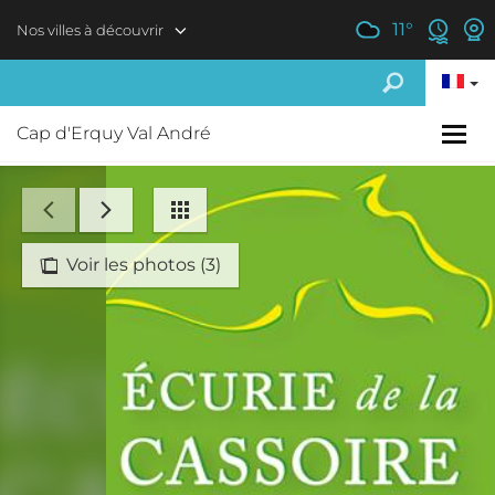
Aller au contenu principal
11
°
Nos villes à découvrir
Cap d'Erquy Val André
Voir les photos (3)