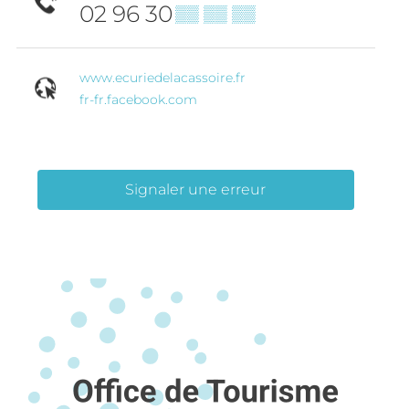
02 96 30
▒▒ ▒▒ ▒▒
www.ecuriedelacassoire.fr
fr-fr.facebook.com
Signaler une erreur