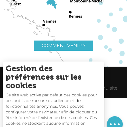
COMMENT VENIR ?
Gestion des
préférences sur les
Charte du voyageur
Liens utiles
cookies
Espace Pro
Mentions Légales
Plan du site
Ce site web active par défaut des cookies pour
des outils de mesure d'audience et des
fonctionnalités anonymes. Vous pouvez
Description
configurer votre navigateur afin de bloquer ou
être informé de l'existence de ces cookies. Ces
Tarifs
Carte interactive
cookies ne stockent aucune information