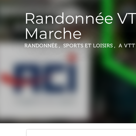
Randonnée VT
Marche
RANDONNÉE , SPORTS ET LOISIRS , A VT