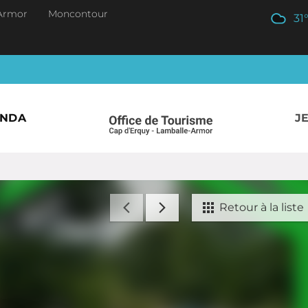
Armor
Moncontour
31
ENDA
J
Retour à la liste