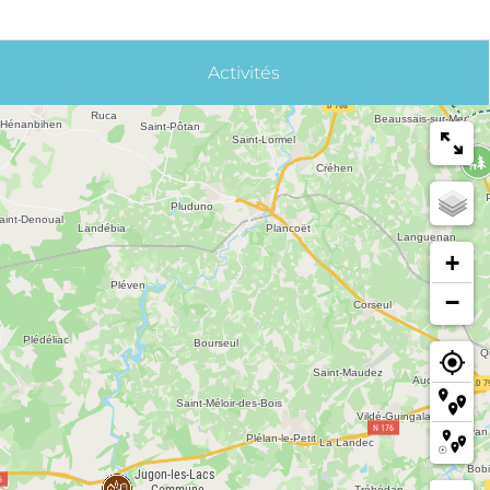
Activités
+
−