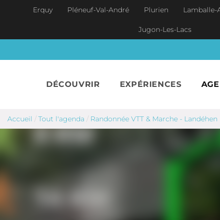
Aller au contenu principal
Erquy
Pléneuf-Val-André
Plurien
Lamballe-
Jugon-Les-Lacs
DÉCOUVRIR
EXPÉRIENCES
AG
Accueil
/
Tout l'agenda
/
Randonnée VTT & Marche - Landéhen