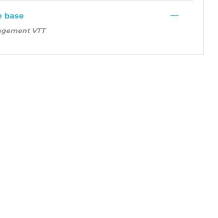
—
e base
agement VTT