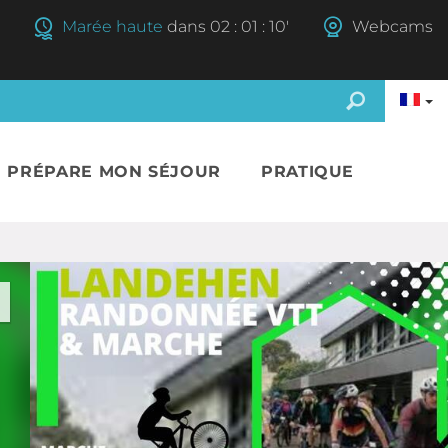
°
Marée haute
dans
02
:
01
:
09'
Webcams
E PRÉPARE MON SÉJOUR
PRATIQUE