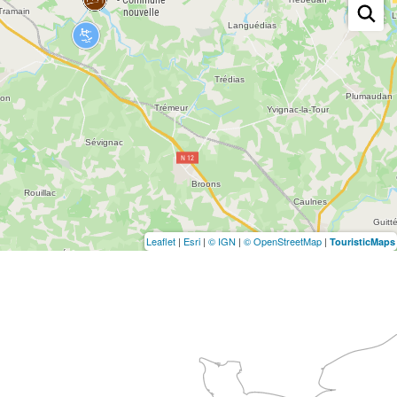
Leaflet
|
Esri
|
© IGN
|
© OpenStreetMap
|
TouristicMaps