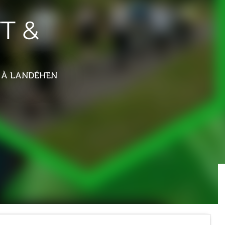
T &
T
À LANDÉHEN