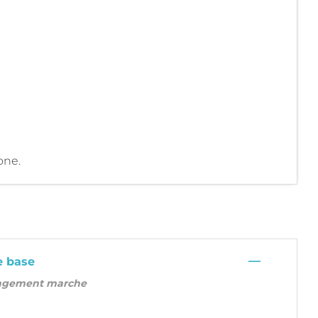
one.
—
e base
agement marche