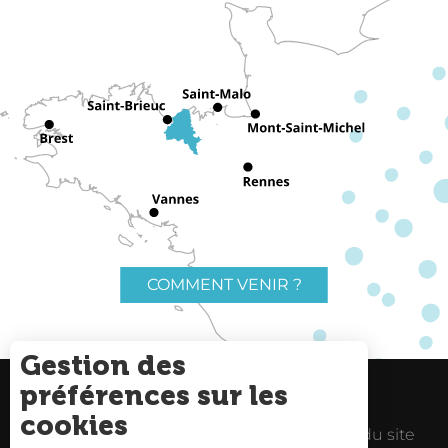
COMMENT VENIR ?
Gestion des
préférences sur les
Charte du voyageur
Liens utiles
cookies
Espace Pro
Mentions Légales
Plan du site