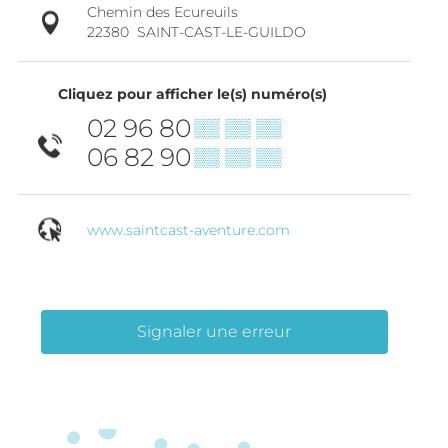
Chemin des Ecureuils
22380
SAINT-CAST-LE-GUILDO
Cliquez pour afficher le(s) numéro(s)
02 96 80
▒▒ ▒▒ ▒▒
06 82 90
▒▒ ▒▒ ▒▒
www.saintcast-aventure.com
Signaler une erreur