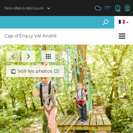
Aller au contenu principal
17
°
Nos villes à découvrir
Cap d'Erquy Val André
Voir les photos (2)