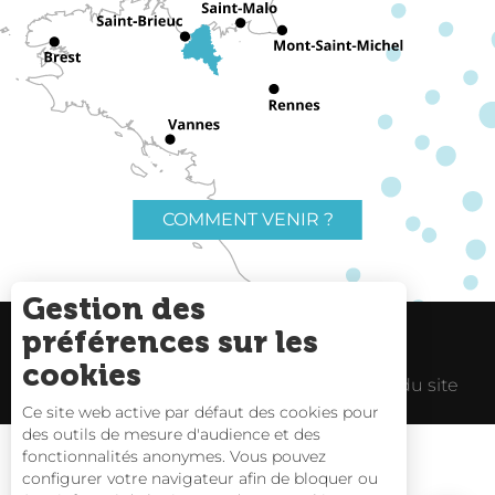
COMMENT VENIR ?
Gestion des
préférences sur les
Charte du voyageur
Liens utiles
cookies
Espace Pro
Mentions Légales
Plan du site
Ce site web active par défaut des cookies pour
des outils de mesure d'audience et des
fonctionnalités anonymes. Vous pouvez
configurer votre navigateur afin de bloquer ou