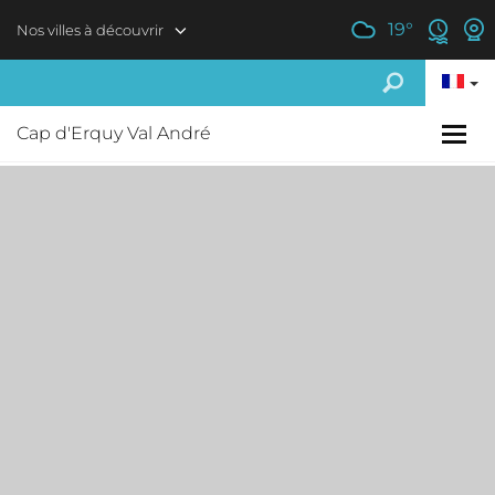
Aller au contenu principal
19
°
Nos villes à découvrir
Cap d'Erquy Val André