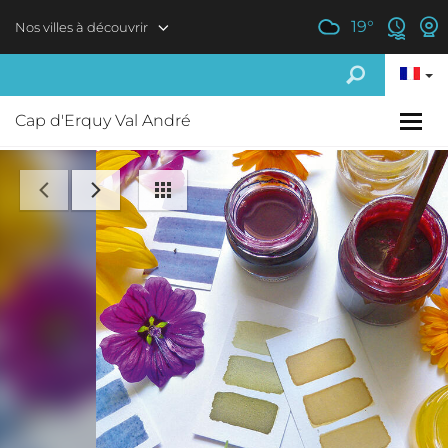
Aller au contenu principal
19
°
Nos villes à découvrir
Cap d'Erquy Val André