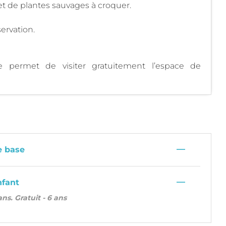
s et de plantes sauvages à croquer.
ervation.
re permet de visiter gratuitement l’espace de
—
e base
—
nfant
 ans. Gratuit - 6 ans