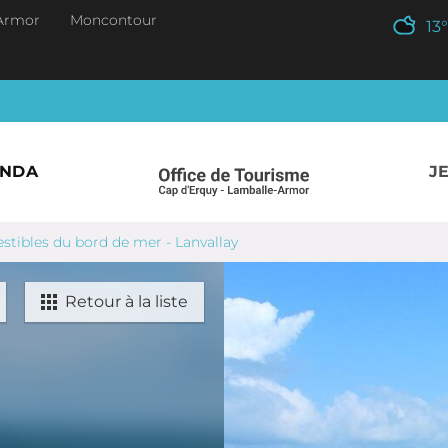
Armor
Moncontour
13
°
ENDA
J
estibles du bord de mer - Lanvallay
Retour à la liste