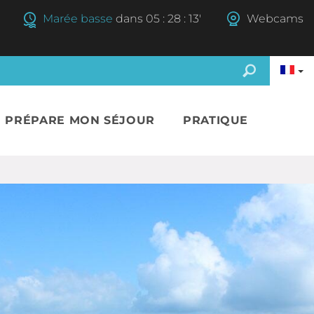
Marée basse
dans
05
:
28
:
12'
Webcams
E PRÉPARE MON SÉJOUR
PRATIQUE