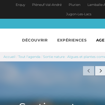
Aller au contenu principal
Erquy
Pléneuf-Val-André
Plurien
Lamballe-
Jugon-Les-Lacs
DÉCOUVRIR
EXPÉRIENCES
AG
Accueil
/
Tout l'agenda
/
Sortie nature : Algues et plantes com