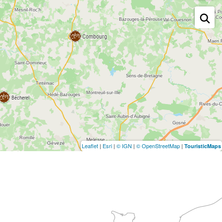
Leaflet
|
Esri
|
© IGN
|
© OpenStreetMap
|
TouristicMaps