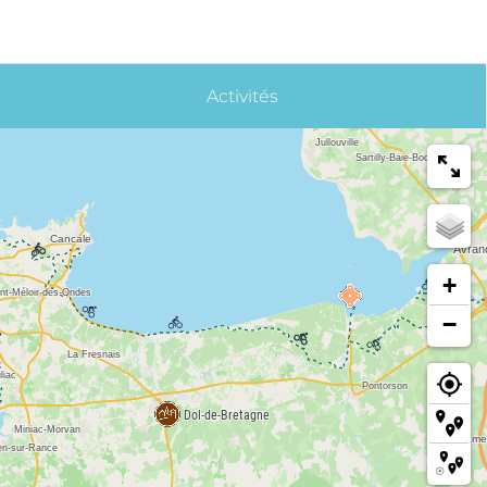
Activités
+
−