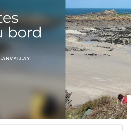
tes
u bord
 LANVALLAY