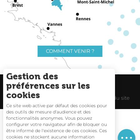
COMMENT VENIR ?
Gestion des
préférences sur les
Charte du voyageur
Liens utiles
cookies
Espace Pro
Mentions Légales
Plan du site
Ce site web active par défaut des cookies pour
des outils de mesure d'audience et des
Description
fonctionnalités anonymes. Vous pouvez
Tarifs
configurer votre navigateur afin de bloquer ou
être informé de l'existence de ces cookies. Ces
Horaires
Carte interactive
cookies ne stockent aucune information