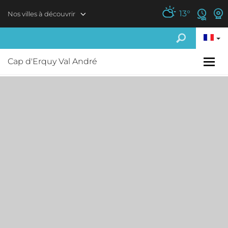
Aller au contenu principal
13
°
Nos villes à découvrir
Cap d'Erquy Val André