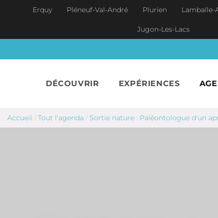
Aller au contenu principal
Erquy
Pléneuf-Val-André
Plurien
Lamballe-
Jugon-Les-Lacs
DÉCOUVRIR
EXPÉRIENCES
AG
Accueil
/
Tout l'agenda
/
Sortie nature : Paléontologue d'un ap