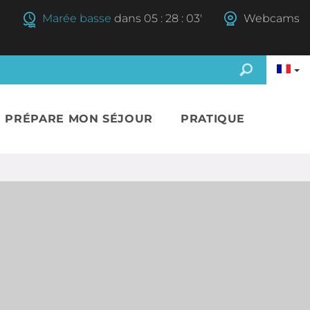
Marée basse
dans
05
:
28
:
02'
Webcams
E PRÉPARE MON SÉJOUR
PRATIQUE