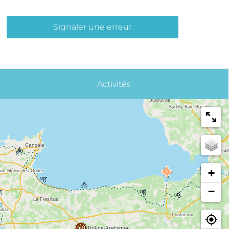
Signaler une erreur
Activités
+
−