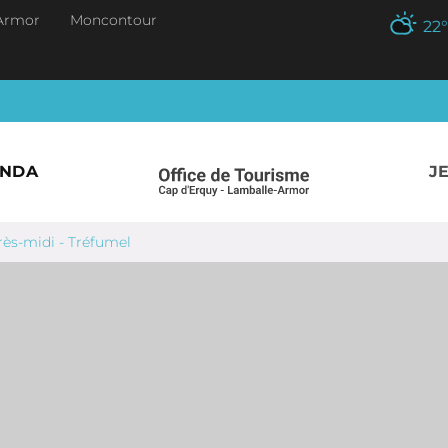
Armor
Moncontour
22
°
ENDA
J
rès-midi - Tréfumel