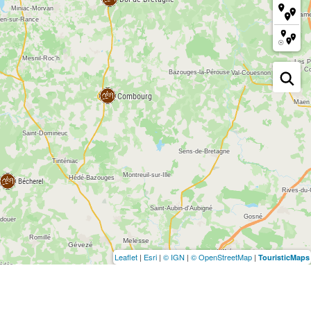
Leaflet
|
Esri
|
© IGN
|
© OpenStreetMap
|
TouristicMaps