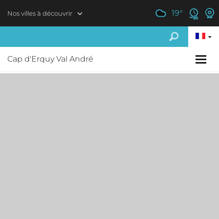
Aller au contenu principal
19
°
Nos villes à découvrir
Cap d'Erquy Val André