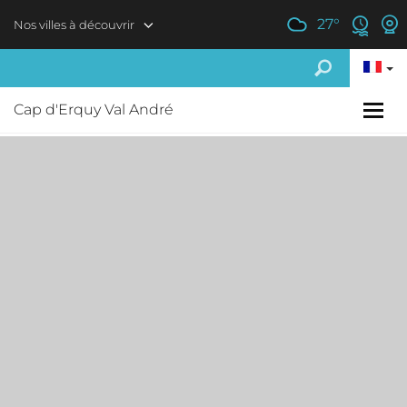
Aller au contenu principal
27
°
Nos villes à découvrir
Cap d'Erquy Val André