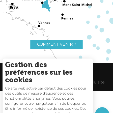
COMMENT VENIR ?
Gestion des
préférences sur les
Charte du voyageur
Liens utiles
cookies
Espace Pro
Mentions Légales
Plan du site
Ce site web active par défaut des cookies pour
des outils de mesure d'audience et des
Description
fonctionnalités anonymes. Vous pouvez
Tarifs
configurer votre navigateur afin de bloquer ou
être informé de l'existence de ces cookies. Ces
Horaires