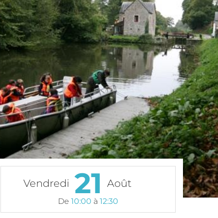
21
Vendredi
Août
De
10:00
à
12:30