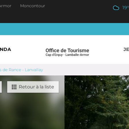
Armor
Moncontour
19
°
ENDA
J
ds de Rance - Lanvallay
Retour à la liste