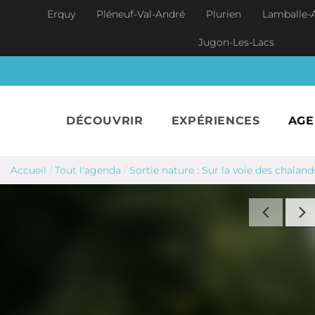
Aller au contenu principal
Erquy
Pléneuf-Val-André
Plurien
Lamballe-
Jugon-Les-Lacs
DÉCOUVRIR
EXPÉRIENCES
AG
Accueil
/
Tout l'agenda
/
Sortie nature : Sur la voie des chalan