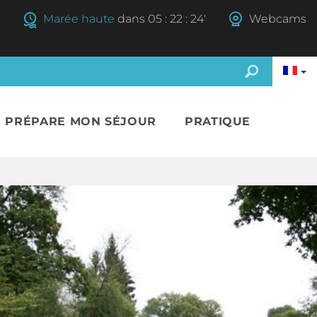
Marée haute
dans
05
:
22
:
23'
Webcams
E PRÉPARE MON SÉJOUR
PRATIQUE