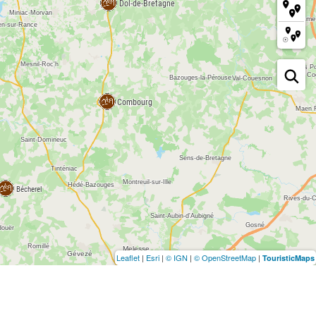
Leaflet
|
Esri
|
© IGN
|
© OpenStreetMap
|
TouristicMaps