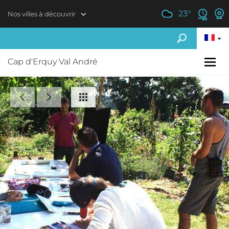
Aller au contenu principal
23
°
Nos villes à découvrir
Cap d'Erquy Val André