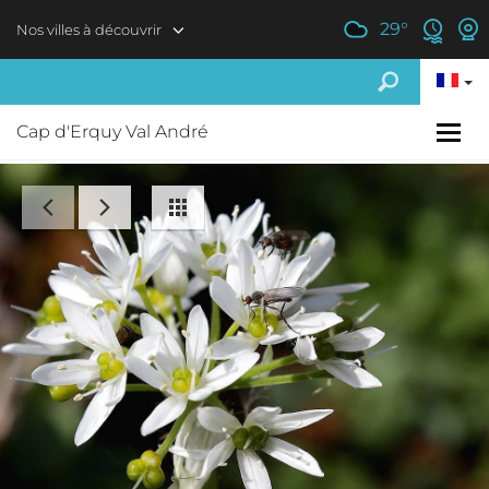
Aller au contenu principal
29
°
Nos villes à découvrir
Cap d'Erquy Val André