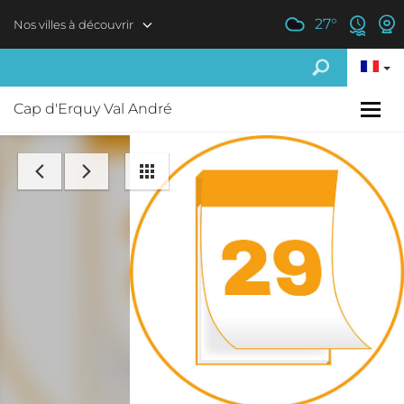
Aller au contenu principal
27
°
Nos villes à découvrir
Cap d'Erquy Val André