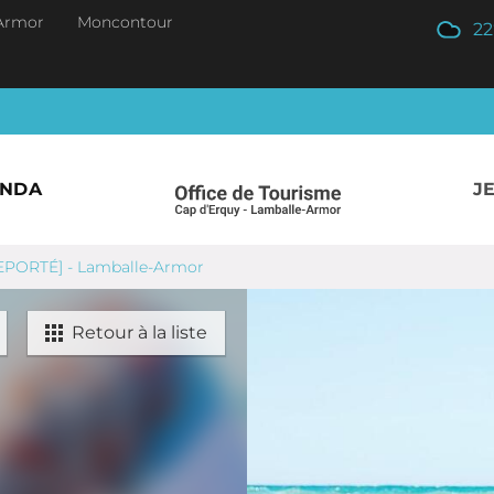
Armor
Moncontour
22
ENDA
J
REPORTÉ] - Lamballe-Armor
Retour à la liste