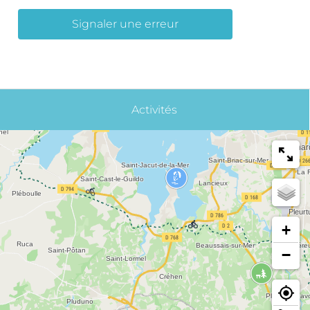
Signaler une erreur
Activités
+
−