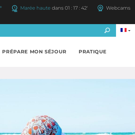
°
Marée haute
dans
01
:
17
:
41'
Webcams
E PRÉPARE MON SÉJOUR
PRATIQUE