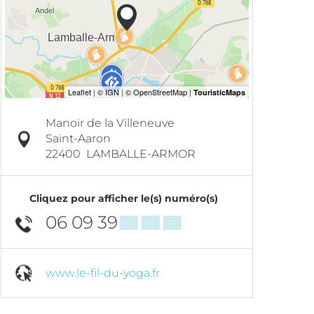
Manoir de la Villeneuve
Saint-Aaron
22400
LAMBALLE-ARMOR
Cliquez pour afficher le(s) numéro(s)
06 09 39
▒▒ ▒▒ ▒▒
www.le-fil-du-yoga.fr