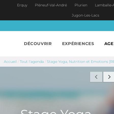
Aller au contenu principal
Erquy
Pléneuf-Val-André
Plurien
Lamballe-
Jugon-Les-Lacs
DÉCOUVRIR
EXPÉRIENCES
AG
Accueil
/
Tout l'agenda
/
Stage Yoga, Nutrition et Emotions [