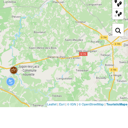
Leaflet
|
Esri
|
© IGN
|
© OpenStreetMap
|
TouristicMaps