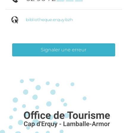
bibliotheque.erquy.bzh
Signaler une erreur