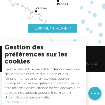
COMMENT VENIR ?
Gestion des
préférences sur les
Charte du voyageur
Liens utiles
cookies
Espace Pro
Mentions Légales
Plan du site
Ce site web active par défaut des cookies pour
des outils de mesure d'audience et des
fonctionnalités anonymes. Vous pouvez
configurer votre navigateur afin de bloquer ou
être informé de l'existence de ces cookies. Ces
Description
Carte interactive
cookies ne stockent aucune information
d’identification personnelle.
Nous contacter
En savoir plus