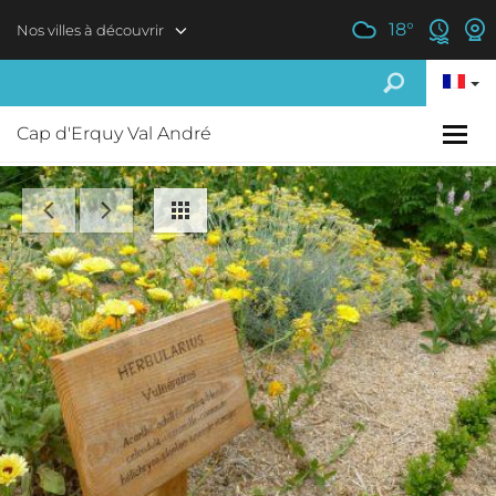
Aller au contenu principal
18
°
Nos villes à découvrir
Cap d'Erquy Val André