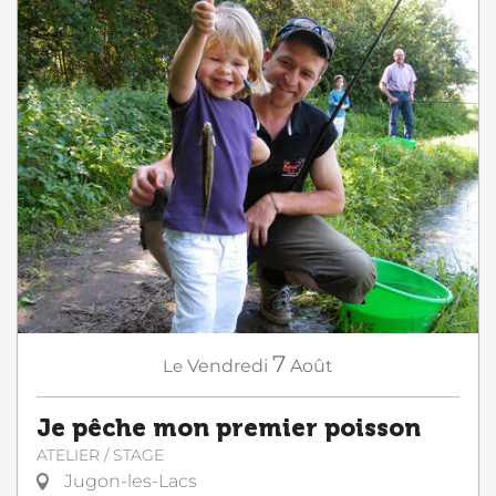
7
Le
Vendredi
Août
Je pêche mon premier poisson
ATELIER / STAGE
Jugon-les-Lacs