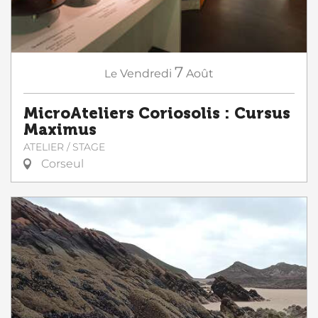
7
Le
Vendredi
Août
MicroAteliers Coriosolis : Cursus
Maximus
ATELIER / STAGE
Corseul