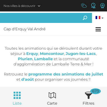
Aller au contenu principal
Nos villes à découvrir
Cap d'Erquy Val André
Toutes les animations qui se déroulent durant votre
séjour à
Erquy
,
Moncontour
,
Jugon-les-Lacs
,
Plurien
,
Lamballe
et la communauté
d'agglomération de Lamballe Terre & Mer !
Retrouvez le
programme des animations de juillet
et
d'août
pour organiser vos journées !!
673
Liste
Carte
Filtres