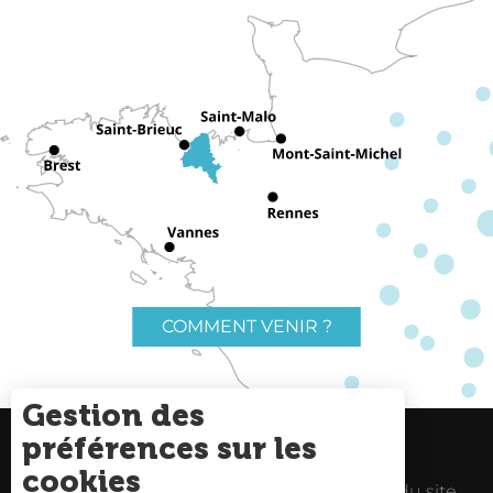
COMMENT VENIR ?
Gestion des
préférences sur les
Charte du voyageur
Liens utiles
cookies
Espace Pro
Mentions Légales
Plan du site