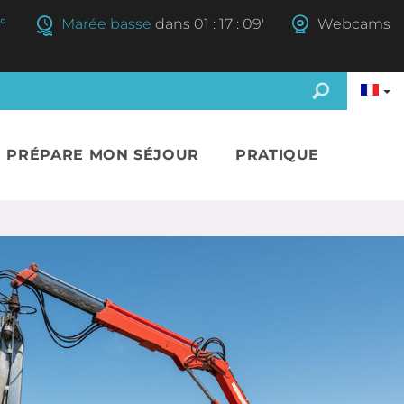
°
Marée basse
dans
01
:
17
:
08'
Webcams
E PRÉPARE MON SÉJOUR
PRATIQUE