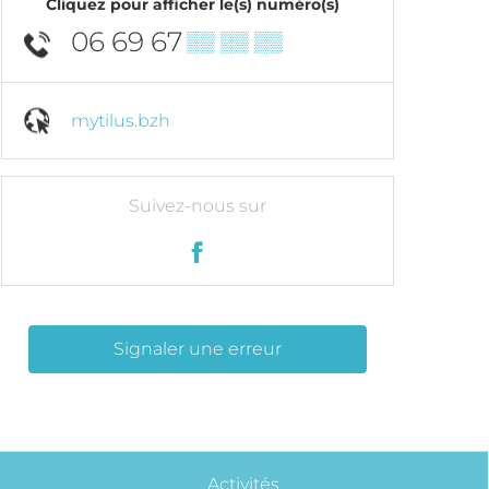
Cliquez pour afficher le(s) numéro(s)
06 69 67
▒▒ ▒▒ ▒▒
mytilus.bzh
Suivez-nous sur
Signaler une erreur
Activités