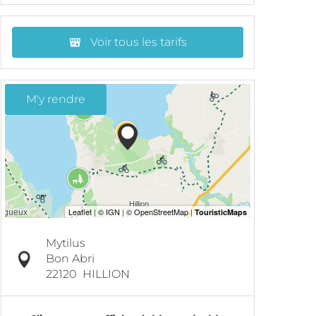
Voir tous les tarifs
M'y rendre
Mytilus
Bon Abri
22120
HILLION