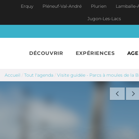
Aller au contenu principal
Erquy
Pléneuf-Val-André
Plurien
Lamballe-
Jugon-Les-Lacs
DÉCOUVRIR
EXPÉRIENCES
AG
Accueil
/
Tout l'agenda
/
Visite guidée - Parcs à moules de la Ba