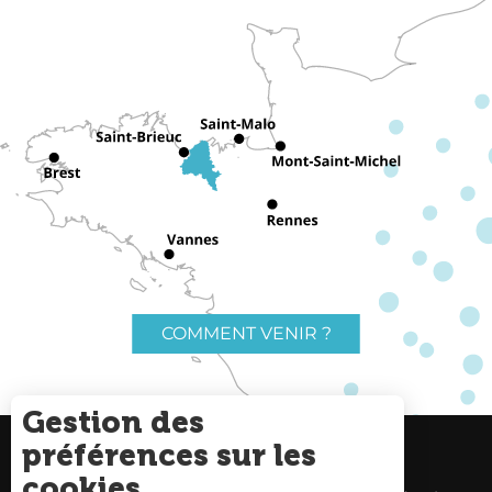
COMMENT VENIR ?
Gestion des
préférences sur les
Charte du voyageur
Liens utiles
cookies