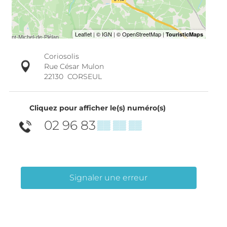
Coriosolis
Rue César Mulon
22130
CORSEUL
Cliquez pour afficher le(s) numéro(s)
02 96 83
▒▒ ▒▒ ▒▒
Signaler une erreur