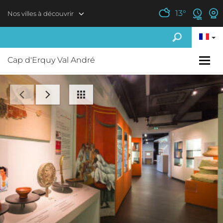
Aller au contenu principal
13
°
Nos villes à découvrir
Cap d'Erquy Val André