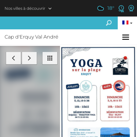
Aller au contenu principal
18
°
Nos villes à découvrir
Cap d'Erquy Val André