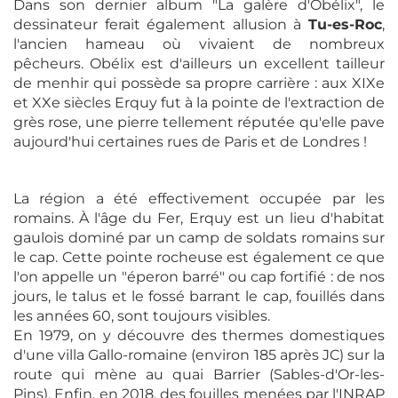
Dans son dernier album "La galère d'Obélix", le
dessinateur ferait également allusion à
Tu-es-Roc
,
l'ancien hameau où vivaient de nombreux
pêcheurs. Obélix est d'ailleurs un excellent tailleur
de menhir qui possède sa propre carrière : aux XIXe
et XXe siècles Erquy fut à la pointe de l'extraction de
grès rose, une pierre tellement réputée qu'elle pave
aujourd'hui certaines rues de Paris et de Londres !
La région a été effectivement occupée par les
romains. À l'âge du Fer, Erquy est un lieu d'habitat
gaulois dominé par un camp de soldats romains sur
le cap. Cette pointe rocheuse est également ce que
l'on appelle un "éperon barré" ou cap fortifié : de nos
jours, le talus et le fossé barrant le cap, fouillés dans
les années 60, sont toujours visibles.
En 1979, on y découvre des thermes domestiques
d'une villa Gallo-romaine (environ 185 après JC) sur la
route qui mène au quai Barrier (Sables-d'Or-les-
Pins). Enfin, en 2018, des fouilles menées par l'INRAP