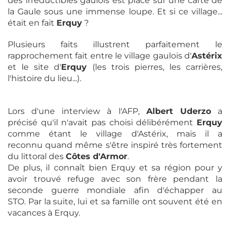
des irréductibles gaulois est placé sur une carte de
la Gaule sous une immense loupe. Et si ce village...
était en fait
Erquy
?
Plusieurs faits illustrent parfaitement le
rapprochement fait entre le village gaulois d'
Astérix
et le site d'
Erquy
(les trois pierres, les carrières,
l'histoire du lieu...).
Lors d'une interview à l'AFP,
Albert Uderzo
a
précisé qu'il n'avait pas choisi délibérément
Erquy
comme étant le village d'Astérix, mais il a
reconnu quand même s'être inspiré très fortement
du littoral des
Côtes d'Armor
.
De plus, il connaît bien Erquy et sa région pour y
avoir trouvé refuge avec son frère pendant la
seconde guerre mondiale afin d'échapper au
STO. Par la suite, lui et sa famille ont souvent été en
vacances à Erquy.