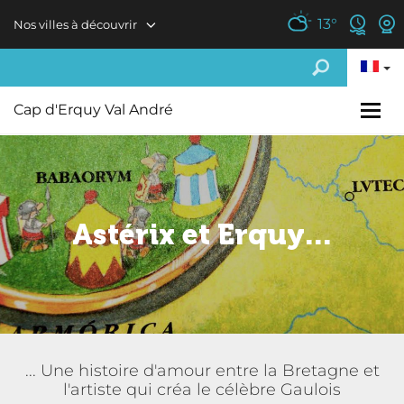
Aller au contenu principal
13
°
Nos villes à découvrir
Cap d'Erquy Val André
Astérix et Erquy...
... Une histoire d'amour entre la Bretagne et
l'artiste qui créa le célèbre Gaulois