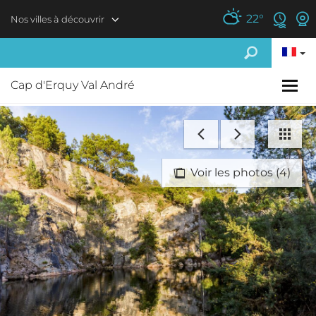
Aller au contenu principal
22
°
Nos villes à découvrir
Cap d'Erquy Val André
Voir les photos (4)