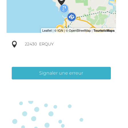
22430
ERQUY
Signaler une erreur