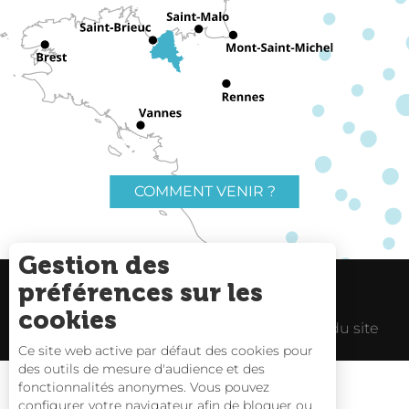
COMMENT VENIR ?
Gestion des
préférences sur les
Charte du voyageur
Liens utiles
cookies
Espace Pro
Mentions Légales
Plan du site
Ce site web active par défaut des cookies pour
des outils de mesure d'audience et des
Description
fonctionnalités anonymes. Vous pouvez
Prestations
configurer votre navigateur afin de bloquer ou