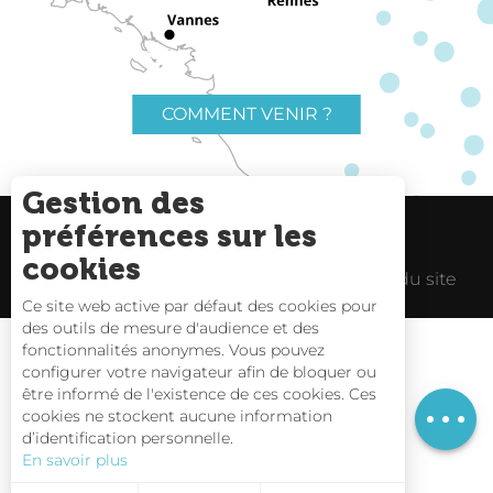
COMMENT VENIR ?
Gestion des
préférences sur les
Charte du voyageur
Liens utiles
Description
cookies
Espace Pro
Mentions Légales
Plan du site
Prestations
Ce site web active par défaut des cookies pour
Tarifs
des outils de mesure d'audience et des
fonctionnalités anonymes. Vous pouvez
Ouvertures
configurer votre navigateur afin de bloquer ou
être informé de l'existence de ces cookies. Ces
Carte interactive
cookies ne stockent aucune information
d’identification personnelle.
Nous contacter
En savoir plus