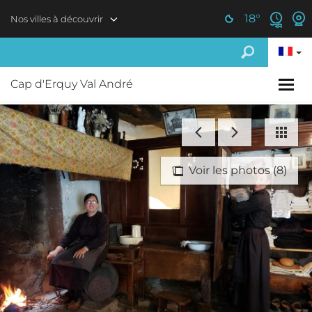
Aller au contenu principal
18
°
Nos villes à découvrir
Cap d'Erquy Val André
Voir les photos (8)