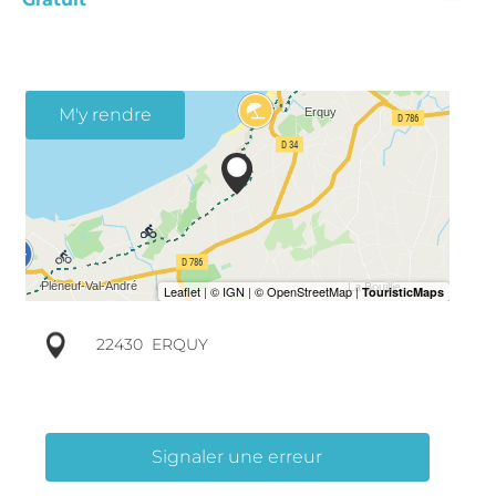
M'y rendre
22430
ERQUY
Signaler une erreur