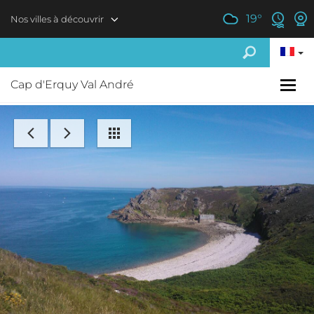
Aller au contenu principal
19
°
Nos villes à découvrir
Cap d'Erquy Val André