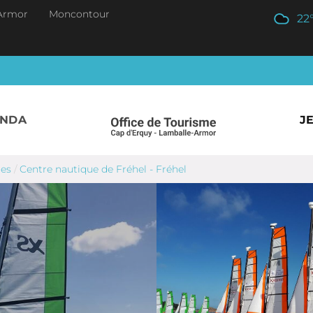
Armor
Moncontour
22
ENDA
J
ues
/
Centre nautique de Fréhel - Fréhel