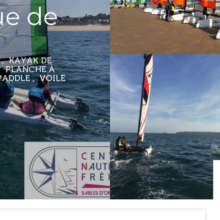
ue de
 , KAYAK DE
, PLANCHE À
PADDLE , VOILE