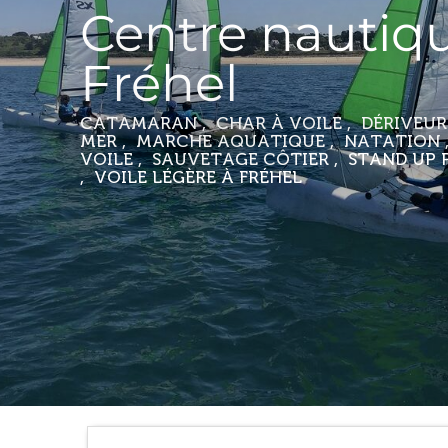
Centre nautiq
Fréhel
CATAMARAN , CHAR À VOILE , DÉRIVEUR
MER , MARCHE AQUATIQUE , NATATION 
VOILE , SAUVETAGE CÔTIER , STAND UP 
, VOILE LÉGÈRE
À FRÉHEL