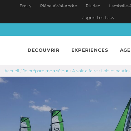
Aller au contenu principal
Erquy
Pléneuf-Val-André
Plurien
Lamballe-
Jugon-Les-Lacs
DÉCOUVRIR
EXPÉRIENCES
AG
Accueil
/
Je prépare mon séjour
/
À voir à faire
/
Loisirs nautiq