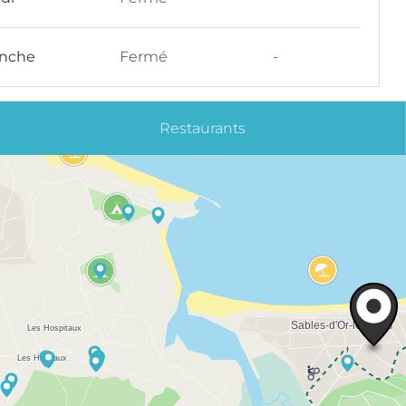
nche
Fermé
-
Restaurants