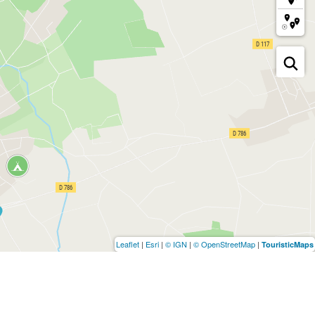
Leaflet
|
Esri
|
© IGN
|
© OpenStreetMap
|
TouristicMaps