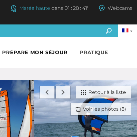
°
Marée haute
dans
01
:
28
:
40'
Webcams
E PRÉPARE MON SÉJOUR
PRATIQUE
Retour à la liste
Voir les photos (8)