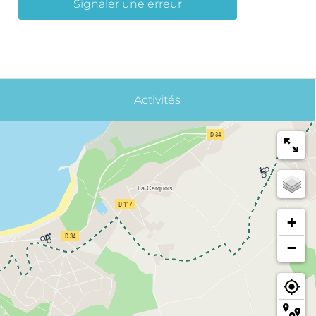
Signaler une erreur
Activités
+
−