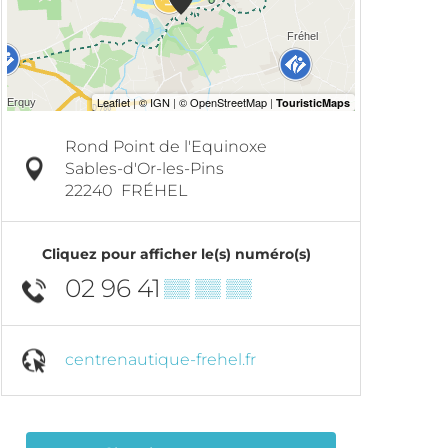
Rond Point de l'Equinoxe
Sables-d'Or-les-Pins
22240
FRÉHEL
Cliquez pour afficher le(s) numéro(s)
02 96 41
▒▒ ▒▒ ▒▒
centrenautique-frehel.fr