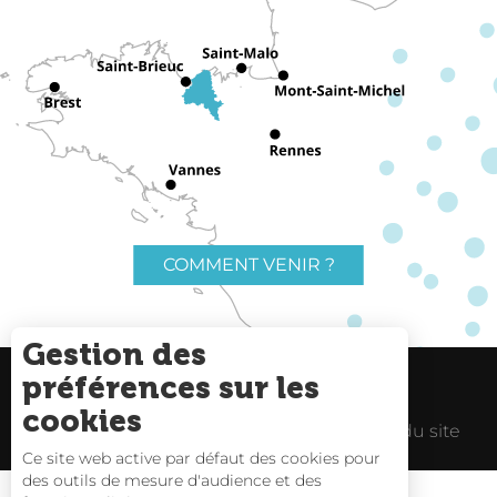
COMMENT VENIR ?
Gestion des
préférences sur les
Charte du voyageur
Liens utiles
cookies
Espace Pro
Mentions Légales
Plan du site
Description
Ce site web active par défaut des cookies pour
des outils de mesure d'audience et des
Prestations