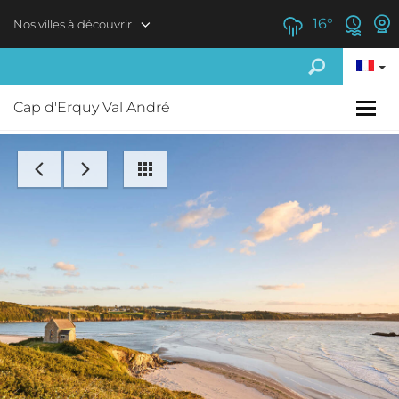
Aller au contenu principal
16
°
Nos villes à découvrir
Cap d'Erquy Val André