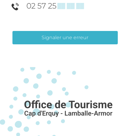
02 57 25
▒▒ ▒▒ ▒▒
Signaler une erreur