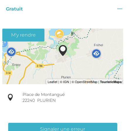
—
Gratuit
M'y rendre
Place de Montangué
22240
PLURIEN
Signaler une erreur