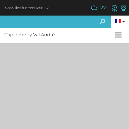
Aller au contenu principal
27
°
Nos villes à découvrir
Cap d'Erquy Val André