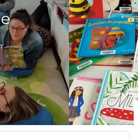
de
OY