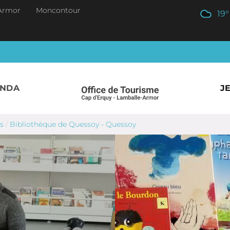
Armor
Moncontour
19
°
ENDA
J
rs
/
Bibliothèque de Quessoy - Quessoy