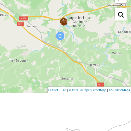
Leaflet
|
Esri
|
© IGN
|
© OpenStreetMap
|
TouristicMaps