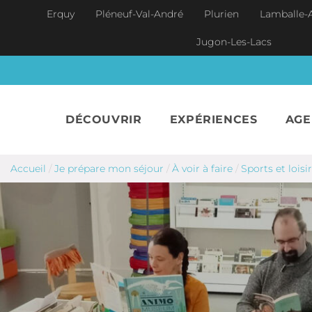
Aller au contenu principal
Erquy
Pléneuf-Val-André
Plurien
Lamballe-
Jugon-Les-Lacs
DÉCOUVRIR
EXPÉRIENCES
AG
Accueil
/
Je prépare mon séjour
/
À voir à faire
/
Sports et loisi