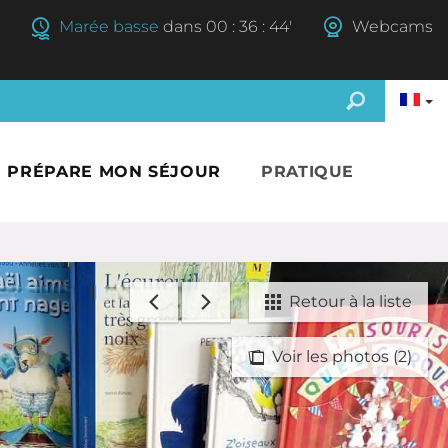
Marée basse
dans
00
:
36
:
43'
Webcams
E PRÉPARE MON SÉJOUR
PRATIQUE
Retour à la liste
Voir les photos (2)