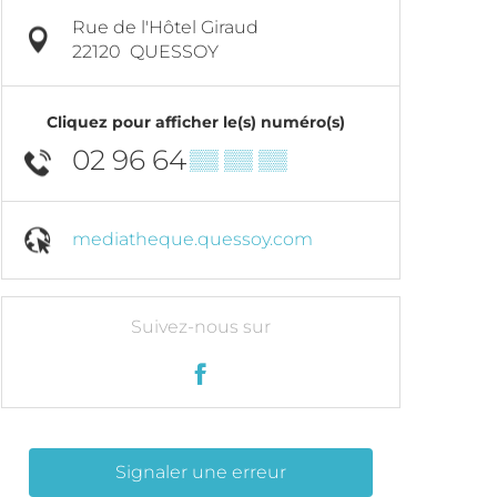
Rue de l'Hôtel Giraud
22120
QUESSOY
Cliquez pour afficher le(s) numéro(s)
02 96 64
▒▒ ▒▒ ▒▒
mediatheque.quessoy.com
Suivez-nous sur
Signaler une erreur