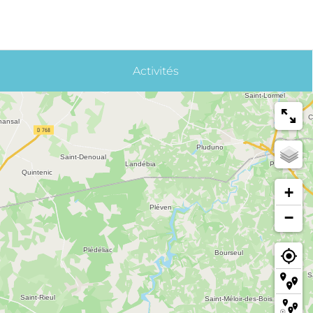
Activités
+
−