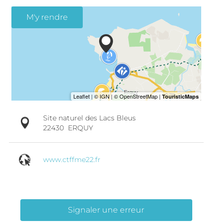
M'y rendre
Site naturel des Lacs Bleus
22430
ERQUY
www.ctffme22.fr
Signaler une erreur