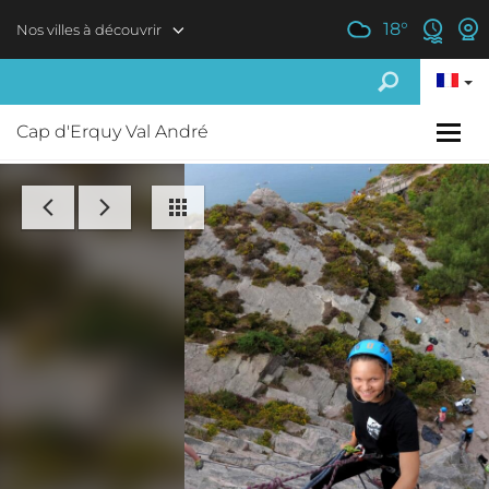
Aller au contenu principal
18
°
Nos villes à découvrir
Cap d'Erquy Val André