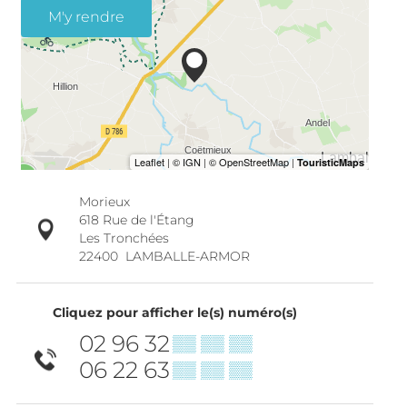
M'y rendre
Morieux
618 Rue de l'Étang
Les Tronchées
22400
LAMBALLE-ARMOR
Cliquez pour afficher le(s) numéro(s)
02 96 32
▒▒ ▒▒ ▒▒
06 22 63
▒▒ ▒▒ ▒▒