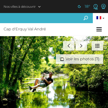
Aller au contenu principal
18
°
Nos villes à découvrir
Cap d'Erquy Val André
Voir les photos (7)