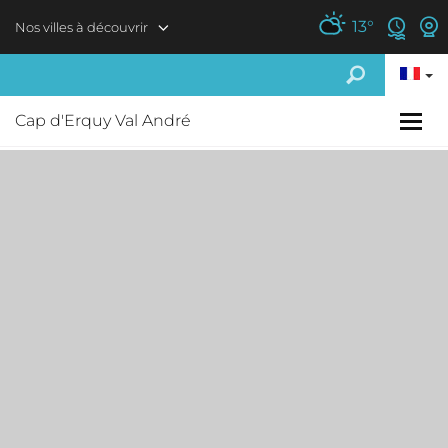
Aller au contenu principal
13
°
Nos villes à découvrir
Cap d'Erquy Val André