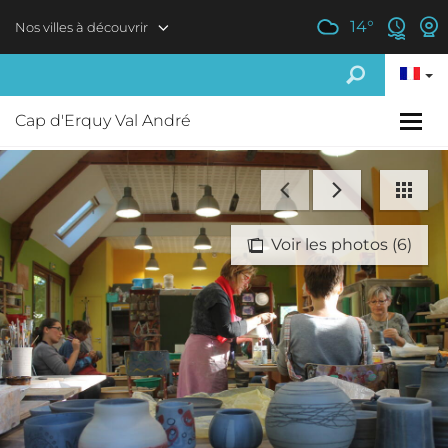
Aller au contenu principal
14
°
Nos villes à découvrir
Cap d'Erquy Val André
Voir les photos (6)