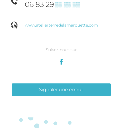
06 83 29
▒▒ ▒▒ ▒▒
www.atelierterredelamarouette.com
Suivez-nous sur
Signaler une erreur