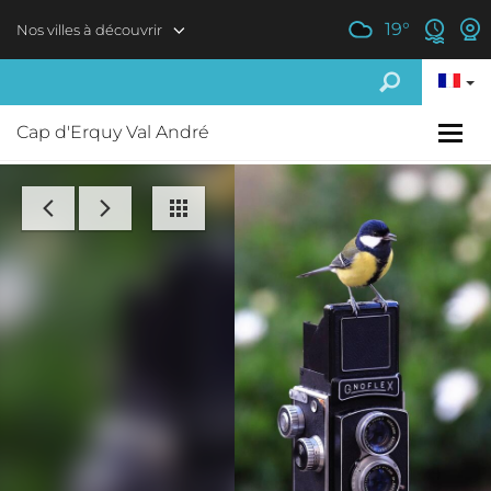
Aller au contenu principal
19
°
Nos villes à découvrir
Cap d'Erquy Val André