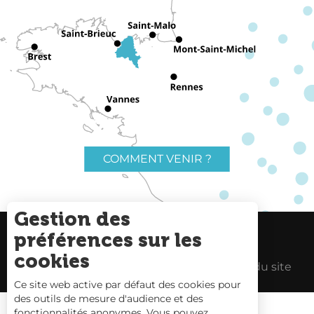
COMMENT VENIR ?
Gestion des
préférences sur les
Charte du voyageur
Liens utiles
cookies
Espace Pro
Mentions Légales
Plan du site
Ce site web active par défaut des cookies pour
des outils de mesure d'audience et des
fonctionnalités anonymes. Vous pouvez