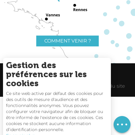
COMMENT VENIR ?
Gestion des
préférences sur les
Charte du voyageur
Liens utiles
cookies
Espace Pro
Mentions Légales
Plan du site
Ce site web active par défaut des cookies pour
des outils de mesure d'audience et des
fonctionnalités anonymes. Vous pouvez
Description
configurer votre navigateur afin de bloquer ou
être informé de l'existence de ces cookies. Ces
Prestations
Carte interactive
cookies ne stockent aucune information
d’identification personnelle.
Nous contacter