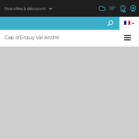
Aller au contenu principal
18
°
Nos villes à découvrir
Cap d'Erquy Val André